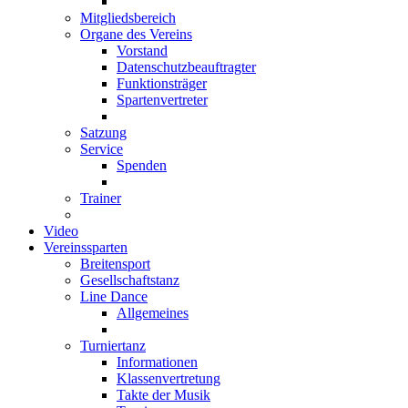
Mitgliedsbereich
Organe des Vereins
Vorstand
Datenschutzbeauftragter
Funktionsträger
Spartenvertreter
Satzung
Service
Spenden
Trainer
Video
Vereinssparten
Breitensport
Gesellschaftstanz
Line Dance
Allgemeines
Turniertanz
Informationen
Klassenvertretung
Takte der Musik