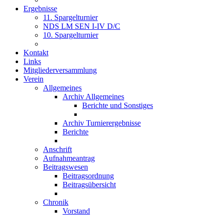
Ergebnisse
11. Spargelturnier
NDS LM SEN I-IV D/C
10. Spargelturnier
Kontakt
Links
Mitgliederversammlung
Verein
Allgemeines
Archiv Allgemeines
Berichte und Sonstiges
Archiv Turnierergebnisse
Berichte
Anschrift
Aufnahmeantrag
Beitragswesen
Beitragsordnung
Beitragsübersicht
Chronik
Vorstand