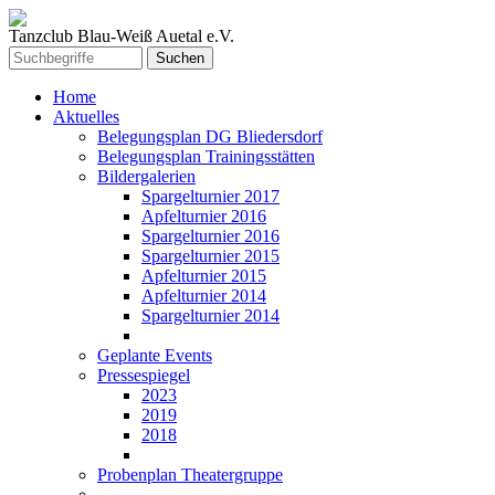
Tanzclub Blau-Weiß Auetal e.V.
Home
Aktuelles
Belegungsplan DG Bliedersdorf
Belegungsplan Trainingsstätten
Bildergalerien
Spargelturnier 2017
Apfelturnier 2016
Spargelturnier 2016
Spargelturnier 2015
Apfelturnier 2015
Apfelturnier 2014
Spargelturnier 2014
Geplante Events
Pressespiegel
2023
2019
2018
Probenplan Theatergruppe