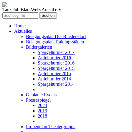
Tanzclub Blau-Weiß Auetal e.V.
Home
Aktuelles
Belegungsplan DG Bliedersdorf
Belegungsplan Trainingsstätten
Bildergalerien
Spargelturnier 2017
Apfelturnier 2016
Spargelturnier 2016
Spargelturnier 2015
Apfelturnier 2015
Apfelturnier 2014
Spargelturnier 2014
Geplante Events
Pressespiegel
2023
2019
2018
Probenplan Theatergruppe