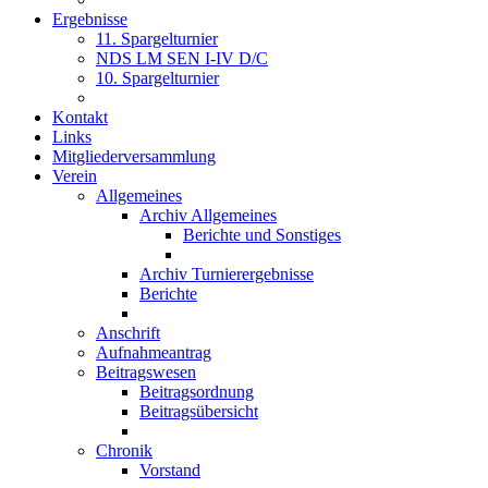
Ergebnisse
11. Spargelturnier
NDS LM SEN I-IV D/C
10. Spargelturnier
Kontakt
Links
Mitgliederversammlung
Verein
Allgemeines
Archiv Allgemeines
Berichte und Sonstiges
Archiv Turnierergebnisse
Berichte
Anschrift
Aufnahmeantrag
Beitragswesen
Beitragsordnung
Beitragsübersicht
Chronik
Vorstand