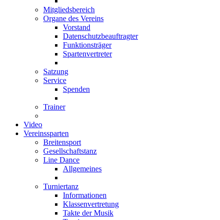
Mitgliedsbereich
Organe des Vereins
Vorstand
Datenschutzbeauftragter
Funktionsträger
Spartenvertreter
Satzung
Service
Spenden
Trainer
Video
Vereinssparten
Breitensport
Gesellschaftstanz
Line Dance
Allgemeines
Turniertanz
Informationen
Klassenvertretung
Takte der Musik