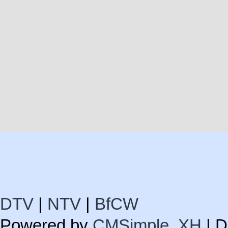
DTV
|
NTV
|
BfCW
Powered by
CMSimple_XH
| D