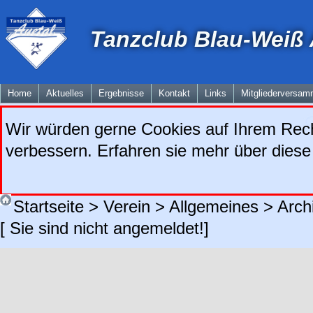
Tanzclub Blau-Weiß A
Home
Aktuelles
Ergebnisse
Kontakt
Links
Mitgliederversam
Wir würden gerne Cookies auf Ihrem Rech
verbessern. Erfahren sie mehr über diese
Startseite
>
Verein
>
Allgemeines
>
Arch
[ Sie sind nicht angemeldet!]