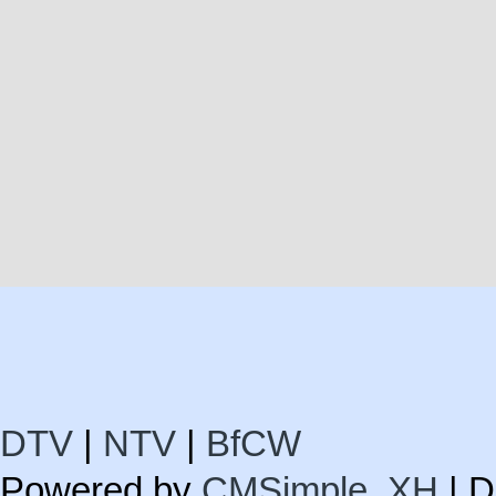
DTV
|
NTV
|
BfCW
Powered by
CMSimple_XH
| D