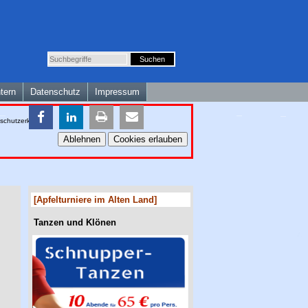
ntern
Datenschutz
Impressum
schutzerklärung
.
Ablehnen
Cookies erlauben
[Apfelturniere im Alten Land]
Tanzen und Klönen