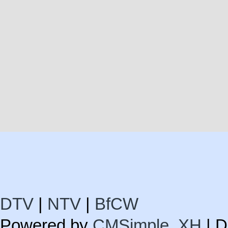
DTV
|
NTV
|
BfCW
Powered by
CMSimple_XH
| D